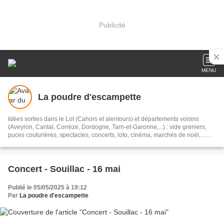
Publicité
MENU
La poudre d'escampette
Idées sorties dans le Lot (Cahors et alentours) et départements voisins
(Aveyron, Cantal, Corrèze, Dordogne, Tarn-et-Garonne,...) : vide greniers,
puces couturières, spectacles, concerts, loto, cinéma, marchés de noël, ...
#sortieslot #sortirlot #sortielot
Concert - Souillac - 16 mai
Publié le 05/05/2025 à 19:12
Par
La poudre d'escampette