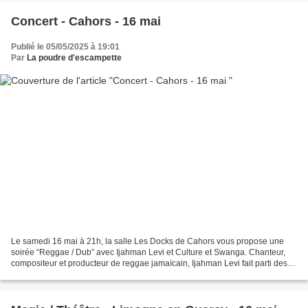
Concert - Cahors - 16 mai
Publié le 05/05/2025 à 19:01
Par
La poudre d'escampette
Le samedi 16 mai à 21h, la salle Les Docks de Cahors vous propose une
soirée “Reggae / Dub” avec Ijahman Levi et Culture et Swanga. Chanteur,
compositeur et producteur de reggae jamaïcain, Ijahman Levi fait parti des
artistes mystiques du reggae roots....