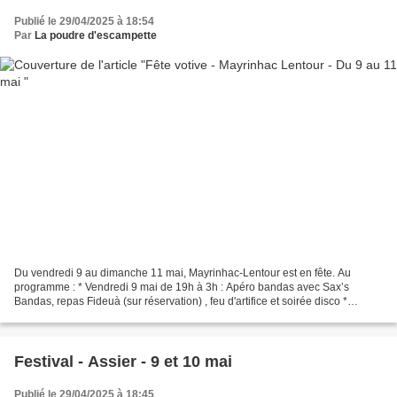
Publié le 29/04/2025 à 18:54
Par
La poudre d'escampette
Du vendredi 9 au dimanche 11 mai, Mayrinhac-Lentour est en fête. Au
programme : * Vendredi 9 mai de 19h à 3h : Apéro bandas avec Sax’s
Bandas, repas Fideuà (sur réservation) , feu d'artifice et soirée disco *
Samedi 10 mai de 22h30 à 3h : Grand bal disco...
Festival - Assier - 9 et 10 mai
Publié le 29/04/2025 à 18:45