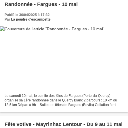
Randonnée - Fargues - 10 mai
Publié le 30/04/2025 à 17:32
Par
La poudre d'escampette
Le samedi 10 mai, le comité des fêtes de Fargues (Porte-du-Quercy)
organise sa 1ère randonnée dans le Quercy Blanc 2 parcours : 10 km ou
13,5 km Départ à 9h – Salle des fêtes de Fargues (Bovila) Collation à mi-
parcours et apéritif offert à l’arrivée Inscription...
Fête votive - Mayrinhac Lentour - Du 9 au 11 mai