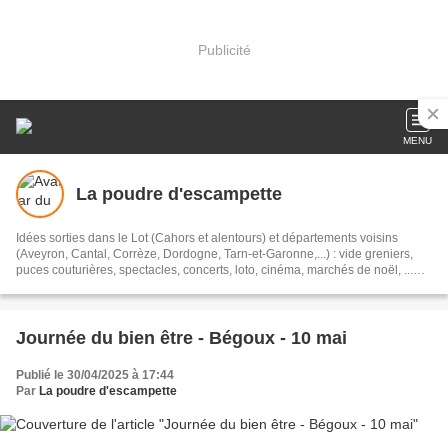
Publicité
MENU
La poudre d'escampette
Idées sorties dans le Lot (Cahors et alentours) et départements voisins
(Aveyron, Cantal, Corrèze, Dordogne, Tarn-et-Garonne,...) : vide greniers,
puces couturières, spectacles, concerts, loto, cinéma, marchés de noël, ...
#sortieslot #sortirlot #sortielot
Journée du bien être - Bégoux - 10 mai
Publié le 30/04/2025 à 17:44
Par
La poudre d'escampette