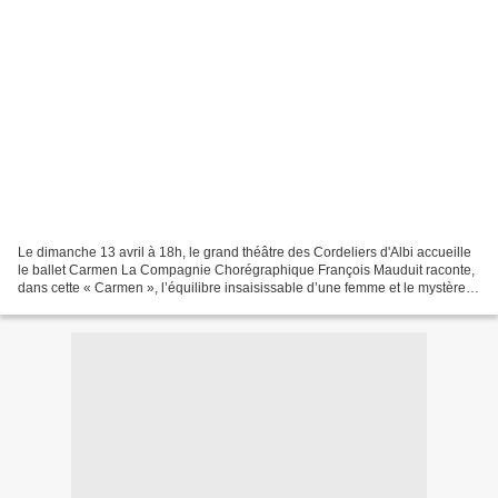
Le dimanche 13 avril à 18h, le grand théâtre des Cordeliers d'Albi accueille
le ballet Carmen La Compagnie Chorégraphique François Mauduit raconte,
dans cette « Carmen », l’équilibre insaisissable d’une femme et le mystère
de l’homme d’aujourd’hui. Tarif...