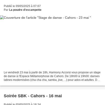
Publié le 09/05/2025 à 07:07
Par
La poudre d'escampette
Le vendredi 23 mai à partir de 18h, Harmony Accorsi vous propose un stage
de danse à l'Espace Métamorphose de Cahors. De 18h00 à 19h00: danses
latines modernisées (cha cha cha, samba, jive, ...) pour ados et adultes. De
19h00 à 20h00: dancehall pour ados...
Soirée SBK - Cahors - 16 mai
Publié le 05/05/2025 à 18:34