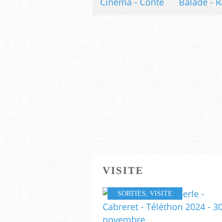
Cinéma - Conte
Balade - R
VISITE
SORTIES
,
VISITE