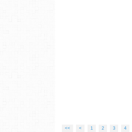
<<
<
1
2
3
4