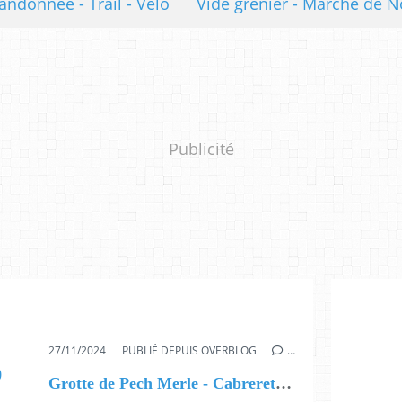
andonnée - Trail - Vélo
Vide grenier - Marché de N
Publicité
27/11/2024
PUBLIÉ DEPUIS OVERBLOG
…
Grotte de Pech Merle - Cabreret - Téléthon 2024 - 30 novembre