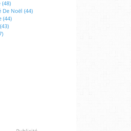
e
(48)
 De Noël
(44)
e
(44)
(43)
7)
Publicité