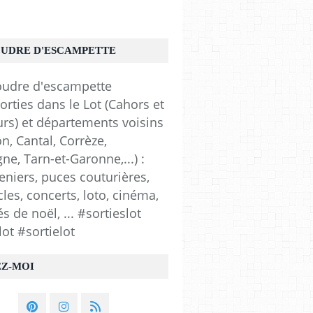
OUDRE D'ESCAMPETTE
orties dans le Lot (Cahors et
urs) et départements voisins
n, Cantal, Corrèze,
e, Tarn-et-Garonne,...) :
eniers, puces couturières,
les, concerts, loto, cinéma,
 de noël, ... #sortieslot
lot #sortielot
EZ-MOI