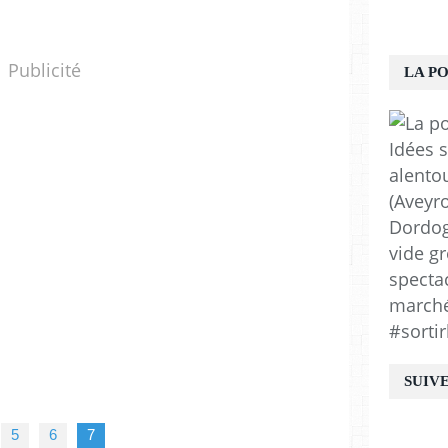
Publicité
LA P
Idées s
alento
(Aveyro
Dordogn
vide gr
spectac
marchés
#sortir
SUIV
5
6
7