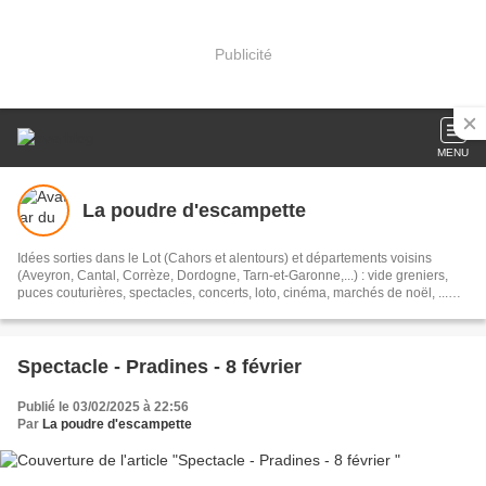
Publicité
MENU
La poudre d'escampette
Idées sorties dans le Lot (Cahors et alentours) et départements voisins
(Aveyron, Cantal, Corrèze, Dordogne, Tarn-et-Garonne,...) : vide greniers,
puces couturières, spectacles, concerts, loto, cinéma, marchés de noël, ...
#sortieslot #sortirlot #sortielot
Spectacle - Pradines - 8 février
Publié le 03/02/2025 à 22:56
Par
La poudre d'escampette