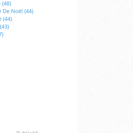
e
(48)
 De Noël
(44)
e
(44)
(43)
7)
Publicité