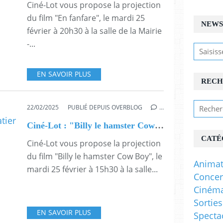
Ciné-Lot vous propose la projection
du film "En fanfare", le mardi 25
NEWS
février à 20h30 à la salle de la Mairie
-...
EN SAVOIR PLUS
RECH
22/02/2025
PUBLIÉ DEPUIS OVERBLOG
…
Ciné-Lot : "Billy le hamster Cow Boy" - Castelnau Montratier - 25 février
CATÉ
Ciné-Lot vous propose la projection
du film "Billy le hamster Cow Boy", le
Animat
mardi 25 février à 15h30 à la salle...
Concer
Ciném
Sorties
EN SAVOIR PLUS
Specta