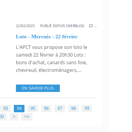
22/02/2025
PUBLIÉ DEPUIS OVERBLOG
…
Loto - Mercuès - 22 février
L'APCT vous propose son loto le
samedi 22 février à 20h30 Lots :
bons d'achat, canards sans foie,
chevreuil, électroménagers,...
EN SAVOIR PLUS
93
94
95
96
97
98
99
00
>
>>