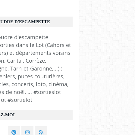
OUDRE D'ESCAMPETTE
orties dans le Lot (Cahors et
urs) et départements voisins
n, Cantal, Corrèze,
e, Tarn-et-Garonne,...) :
eniers, puces couturières,
les, concerts, loto, cinéma,
 de noël, ... #sortieslot
lot #sortielot
EZ-MOI