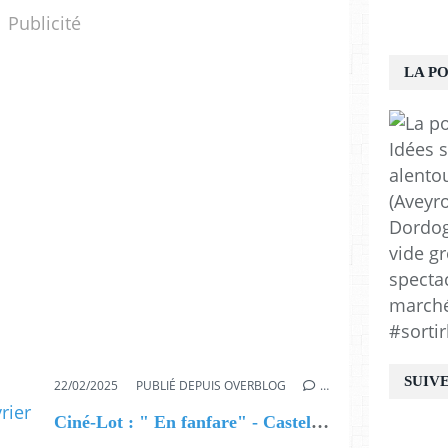
Publicité
LA P
Idées s
alento
(Aveyro
Dordogn
vide gr
spectac
marchés
#sortir
SUIV
22/02/2025
PUBLIÉ DEPUIS OVERBLOG
…
Ciné-Lot : " En fanfare" - Castelnau Montratier - 25 février