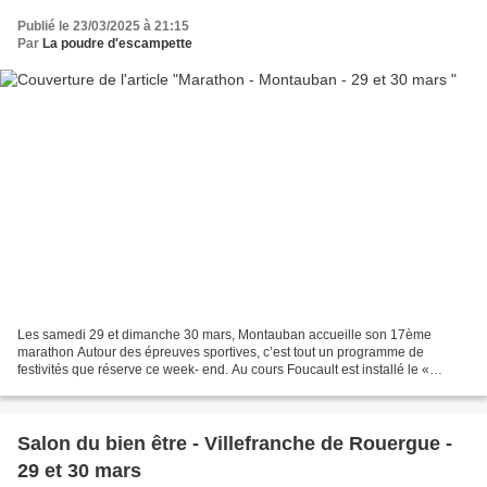
Publié le 23/03/2025 à 21:15
Par
La poudre d'escampette
Les samedi 29 et dimanche 30 mars, Montauban accueille son 17ème
marathon Autour des épreuves sportives, c’est tout un programme de
festivités que réserve ce week- end. Au cours Foucault est installé le «
village marathon », placé au cœur des épreuves...
Salon du bien être - Villefranche de Rouergue -
29 et 30 mars