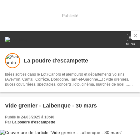
Publicité
MENU
La poudre d'escampette
Idées sorties dans le Lot (Cahors et alentours) et départements voisins
(Aveyron, Cantal, Corrèze, Dordogne, Tarn-et-Garonne,...) : vide greniers,
puces couturières, spectacles, concerts, loto, cinéma, marchés de noël, ...
#sortieslot #sortirlot #sortielot
Vide grenier - Lalbenque - 30 mars
Publié le 24/03/2025 à 10:40
Par
La poudre d'escampette