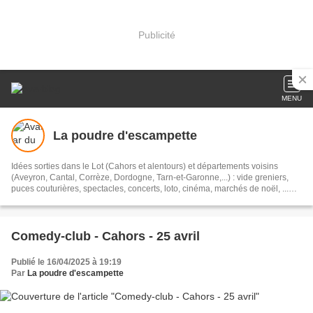
Publicité
MENU
La poudre d'escampette
Idées sorties dans le Lot (Cahors et alentours) et départements voisins
(Aveyron, Cantal, Corrèze, Dordogne, Tarn-et-Garonne,...) : vide greniers,
puces couturières, spectacles, concerts, loto, cinéma, marchés de noël, ...
#sortieslot #sortirlot #sortielot
Comedy-club - Cahors - 25 avril
Publié le 16/04/2025 à 19:19
Par
La poudre d'escampette