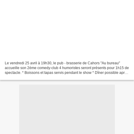
Le vendredi 25 avril à 19h30, le pub - brasserie de Cahors "Au bureau"
accueille son 2ème comedy-club 4 humoristes seront présents pour 1h15 de
spectacle. * Boissons et tapas servis pendant le show * Dîner possible après
le spectacle (sur réservation) Entrée...