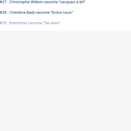
#27 : Christophe Willem raconte "Jacques a dit"
#26 : Chimène Badi raconte "Entre nous"
#25 : Indochine raconte "3e sexe"
#24 : Zaho raconte "C'est chelou"
#23 : Patrick Bruel raconte "Au café des délices"
#22 : Kyo raconte "Le chemin"
#21 : Nolwenn Leroy raconte "Cassé"
#20 : Patrick Hernandez raconte "Born to be alive"
#19 : Lorie raconte "Près de moi"
#18 : Michael Jones raconte "A nos actes manqués" (avec Jean-Jacque
#17 : Khaled raconte "Aïcha"
#16 : Corneille raconte "Parce qu'on vient de loin"
#15 : Indochine raconte "L'aventurier"