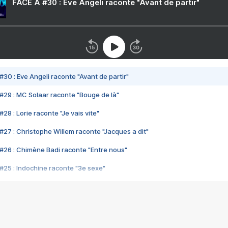
FACE A #30 : Eve Angeli raconte "Avant de partir"
#30 : Eve Angeli raconte "Avant de partir"
#29 : MC Solaar raconte "Bouge de là"
28 : Lorie raconte "Je vais vite"
#27 : Christophe Willem raconte "Jacques a dit"
#26 : Chimène Badi raconte "Entre nous"
#25 : Indochine raconte "3e sexe"
#24 : Zaho raconte "C'est chelou"
#23 : Patrick Bruel raconte "Au café des délices"
#22 : Kyo raconte "Le chemin"