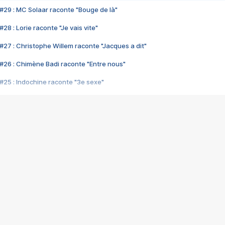
#29 : MC Solaar raconte "Bouge de là"
28 : Lorie raconte "Je vais vite"
#27 : Christophe Willem raconte "Jacques a dit"
#26 : Chimène Badi raconte "Entre nous"
#25 : Indochine raconte "3e sexe"
#24 : Zaho raconte "C'est chelou"
#23 : Patrick Bruel raconte "Au café des délices"
#22 : Kyo raconte "Le chemin"
#21 : Nolwenn Leroy raconte "Cassé"
#20 : Patrick Hernandez raconte "Born to be alive"
#19 : Lorie raconte "Près de moi"
#18 : Michael Jones raconte "A nos actes manqués" (avec Jean-Jacque