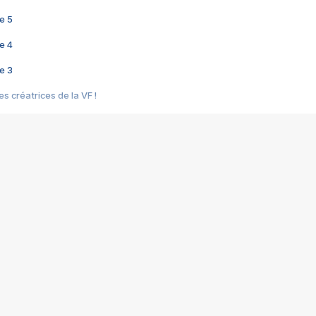
e 5
e 4
e 3
s créatrices de la VF !
e 2
e 1
e Mektoub My Love arrive enfin ! Rencontre avec Shaïn Boumedine et Sal
i : après Toni en famille
elle réalise le bouleversant Dites lui que je l'aime
ais ! Rencontre autour de Vie privée de Rebecca Zlotowski
 de Marguerite, Grave... Rencontre avec Ella Rumpf
 Les Rêveurs, un film intime sur la santé mentale