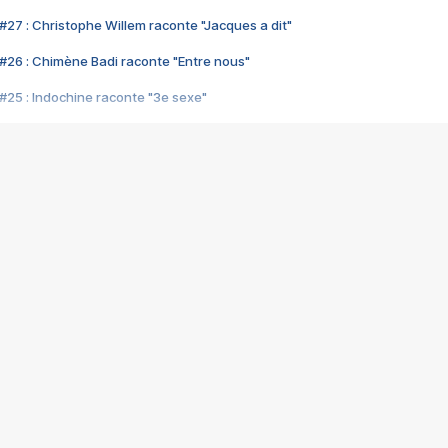
#27 : Christophe Willem raconte "Jacques a dit"
#26 : Chimène Badi raconte "Entre nous"
#25 : Indochine raconte "3e sexe"
#24 : Zaho raconte "C'est chelou"
#23 : Patrick Bruel raconte "Au café des délices"
#22 : Kyo raconte "Le chemin"
#21 : Nolwenn Leroy raconte "Cassé"
#20 : Patrick Hernandez raconte "Born to be alive"
#19 : Lorie raconte "Près de moi"
#18 : Michael Jones raconte "A nos actes manqués" (avec Jean-Jacque
#17 : Khaled raconte "Aïcha"
#16 : Corneille raconte "Parce qu'on vient de loin"