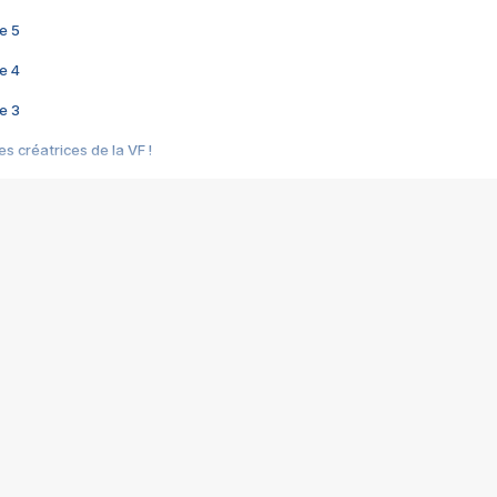
e 5
e 4
e 3
s créatrices de la VF !
e 2
e 1
e Mektoub My Love arrive enfin ! Rencontre avec Shaïn Boumedine et Sal
i : après Toni en famille
elle réalise le bouleversant Dites lui que je l'aime
ais ! Rencontre autour de Vie privée de Rebecca Zlotowski
 de Marguerite, Grave... Rencontre avec Ella Rumpf
 Les Rêveurs, un film intime sur la santé mentale