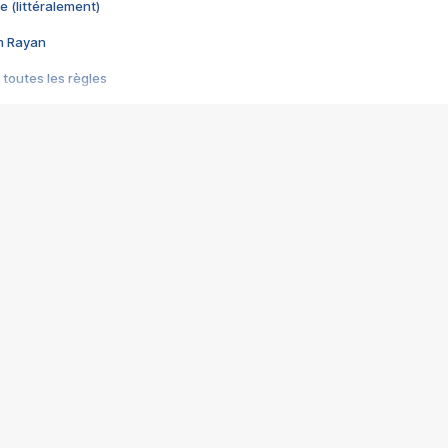
e (littéralement)
im Rayan
 toutes les règles
s les jeux vidéo
us choquant de Rockstar ? - Le scandale BULLY
e plus moche de Steam
du RÊVE tourne au CAUCHEMAR
pendant 8 heures
it… à tort
umiliés par un jeu vidéo
ire - Final Fantasy 8
ti un empire - Age of Empires
story DOFUS