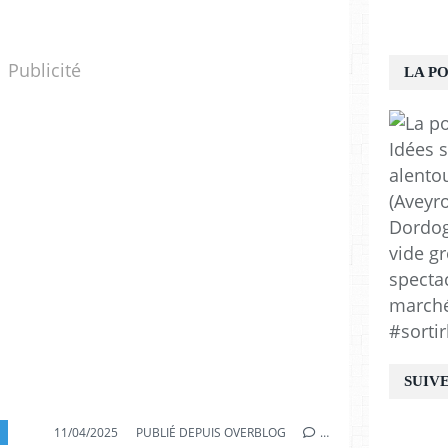
Publicité
LA P
Idées s
alento
(Aveyro
Dordogn
vide gr
spectac
marchés
#sortir
SUIV
11/04/2025
PUBLIÉ DEPUIS OVERBLOG
…