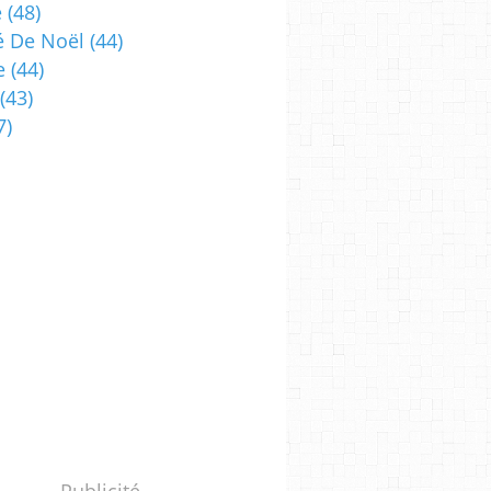
e
(48)
 De Noël
(44)
e
(44)
(43)
7)
Publicité