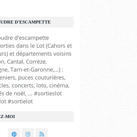
OUDRE D'ESCAMPETTE
orties dans le Lot (Cahors et
urs) et départements voisins
n, Cantal, Corrèze,
e, Tarn-et-Garonne,...) :
eniers, puces couturières,
les, concerts, loto, cinéma,
 de noël, ... #sortieslot
lot #sortielot
EZ-MOI