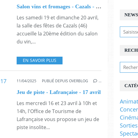
Salon vins et fromages - Cazals - 19 et 20 avril
NEWS
Les samedi 19 et dimanche 20 avril,
la salle des fêtes de Cazals (46)
accueille la 20ème édition du salon
du vin,...
RECH
EN SAVOIR PLUS
11/04/2025
PUBLIÉ DEPUIS OVERBLOG
…
CATÉ
Jeu de piste - Lafrançaise - 17 avril
Animat
Les mercredi 16 et 23 avril à 10h et
Concer
14h, l'Office de Tourisme de
Ciném
Lafrançaise vous propose un jeu de
Sorties
piste insolite...
Specta