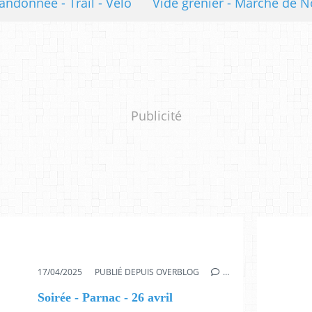
andonnée - Trail - Vélo
Vide grenier - Marché de N
Publicité
17/04/2025
PUBLIÉ DEPUIS OVERBLOG
…
Soirée - Parnac - 26 avril