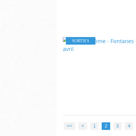
SORTIES
<<
<
1
2
3
4