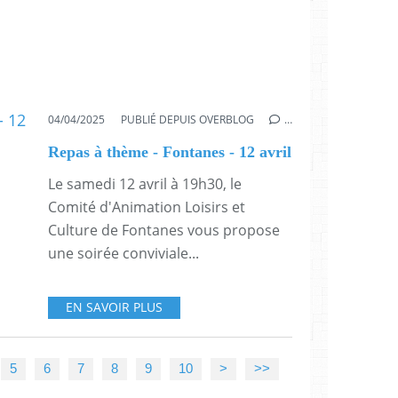
04/04/2025
PUBLIÉ DEPUIS OVERBLOG
…
Repas à thème - Fontanes - 12 avril
Le samedi 12 avril à 19h30, le
Comité d'Animation Loisirs et
Culture de Fontanes vous propose
une soirée conviviale...
EN SAVOIR PLUS
5
6
7
8
9
10
>
>>