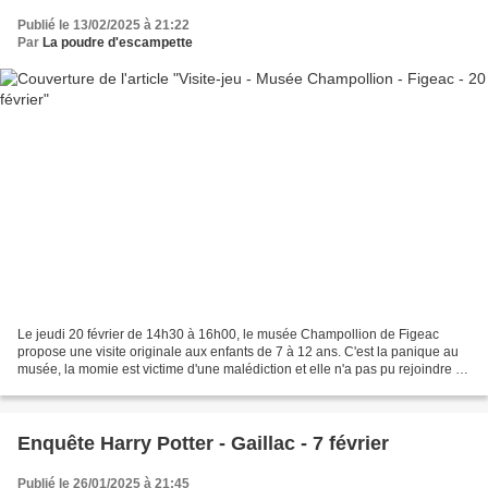
Publié le 13/02/2025 à 21:22
Par
La poudre d'escampette
Le jeudi 20 février de 14h30 à 16h00, le musée Champollion de Figeac
propose une visite originale aux enfants de 7 à 12 ans. C'est la panique au
musée, la momie est victime d'une malédiction et elle n'a pas pu rejoindre le
royaume d'Osiris. Il faut comprendre...
Enquête Harry Potter - Gaillac - 7 février
Publié le 26/01/2025 à 21:45