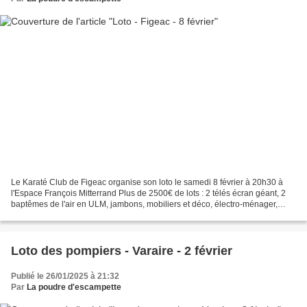
Le Karaté Club de Figeac organise son loto le samedi 8 février à 20h30 à
l'Espace François Mitterrand Plus de 2500€ de lots : 2 télés écran géant, 2
baptêmes de l'air en ULM, jambons, mobiliers et déco, électro-ménager,
filets garnis, nombreux bons d'achats...
Loto des pompiers - Varaire - 2 février
Publié le 26/01/2025 à 21:32
Par
La poudre d'escampette