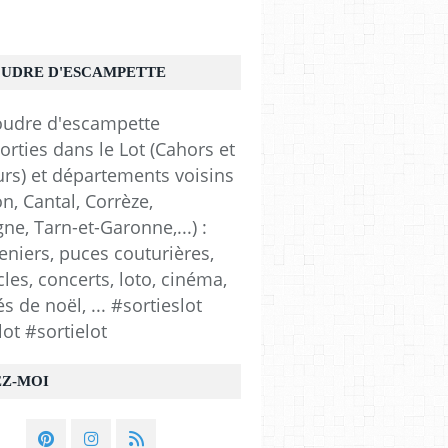
OUDRE D'ESCAMPETTE
orties dans le Lot (Cahors et
urs) et départements voisins
n, Cantal, Corrèze,
e, Tarn-et-Garonne,...) :
eniers, puces couturières,
les, concerts, loto, cinéma,
 de noël, ... #sortieslot
lot #sortielot
EZ-MOI