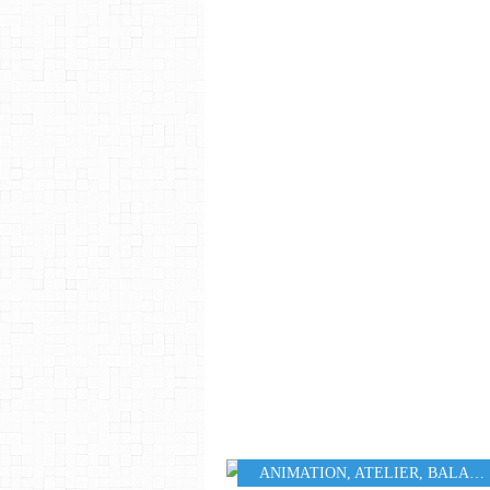
ANIMATION
,
ATELIER
,
BALADE