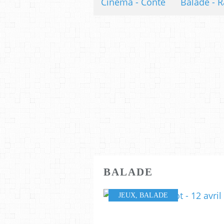
Cinéma - Conte
Balade - R
BALADE
JEUX
,
BALADE