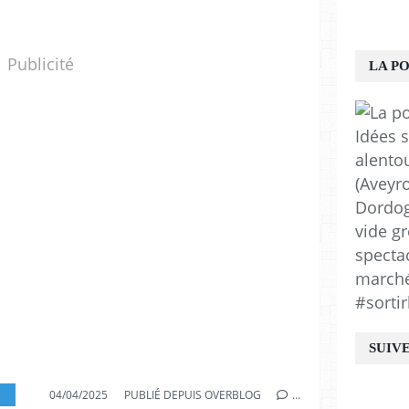
Publicité
LA P
Idées s
alento
(Aveyro
Dordogn
vide gr
spectac
marchés
#sortir
SUIV
04/04/2025
PUBLIÉ DEPUIS OVERBLOG
…