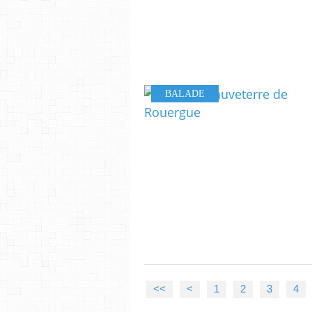
BALADE
<<
<
1
2
3
4