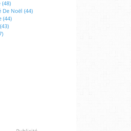
e
(48)
 De Noël
(44)
e
(44)
(43)
7)
Publicité