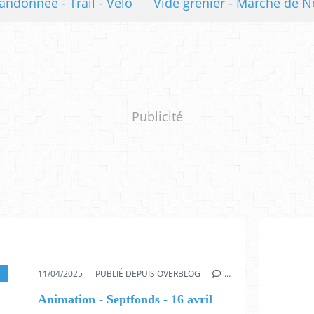
andonnée - Trail - Vélo
Vide grenier - Marché de N
Publicité
11/04/2025
PUBLIÉ DEPUIS OVERBLOG
…
Animation - Septfonds - 16 avril