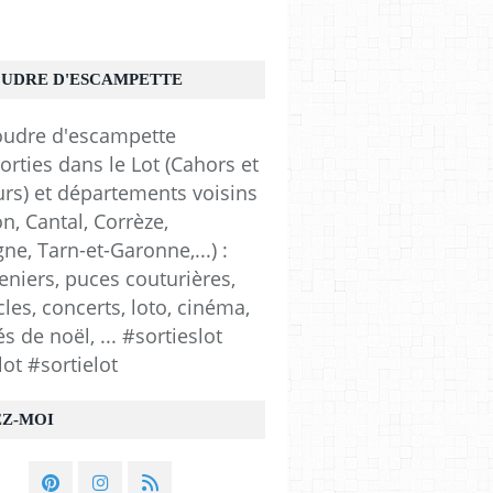
OUDRE D'ESCAMPETTE
orties dans le Lot (Cahors et
urs) et départements voisins
n, Cantal, Corrèze,
e, Tarn-et-Garonne,...) :
eniers, puces couturières,
les, concerts, loto, cinéma,
 de noël, ... #sortieslot
lot #sortielot
EZ-MOI