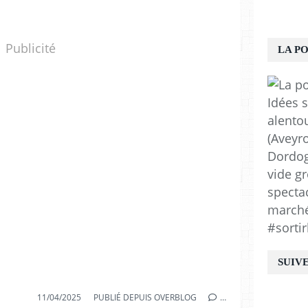
Publicité
LA P
Idées s
alento
(Aveyro
Dordogn
vide gr
spectac
marchés
#sortir
SUIV
11/04/2025
PUBLIÉ DEPUIS OVERBLOG
…