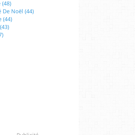
e
(48)
 De Noël
(44)
e
(44)
(43)
7)
Publicité