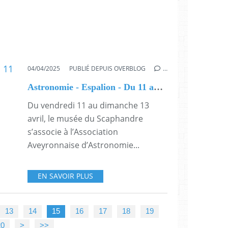
04/04/2025
PUBLIÉ DEPUIS OVERBLOG
…
Astronomie - Espalion - Du 11 au 13 avril
Du vendredi 11 au dimanche 13
avril, le musée du Scaphandre
s’associe à l’Association
Aveyronnaise d’Astronomie...
EN SAVOIR PLUS
13
14
15
16
17
18
19
20
>
>>