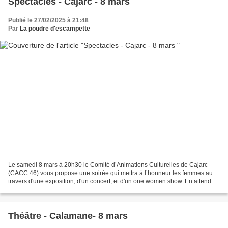
Spectacles - Cajarc - 8 mars
Publié le 27/02/2025 à 21:48
Par
La poudre d'escampette
Le samedi 8 mars à 20h30 le Comité d’Animations Culturelles de Cajarc
(CACC 46) vous propose une soirée qui mettra à l’honneur les femmes au
travers d'une exposition, d'un concert, et d'un one women show. En attendant
que les spectacles commencent, vous...
Théâtre - Calamane- 8 mars