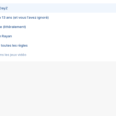
 DayZ
 a 13 ans (et vous l'avez ignoré)
e (littéralement)
im Rayan
 toutes les règles
s les jeux vidéo
us choquant de Rockstar ? - Le scandale BULLY
e plus moche de Steam
du RÊVE tourne au CAUCHEMAR
pendant 8 heures
it… à tort
umiliés par un jeu vidéo