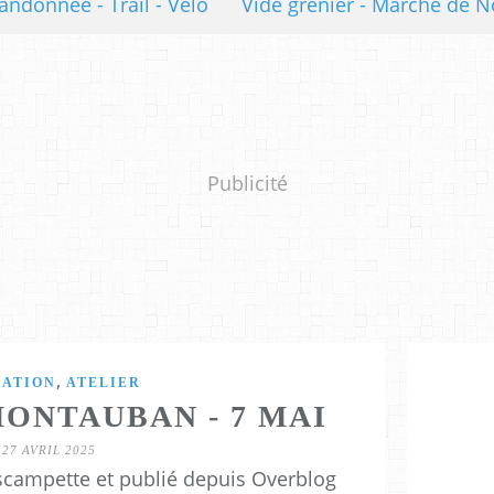
andonnée - Trail - Vélo
Vide grenier - Marché de N
Publicité
,
MATION
ATELIER
MONTAUBAN - 7 MAI
27 AVRIL 2025
scampette et publié depuis Overblog