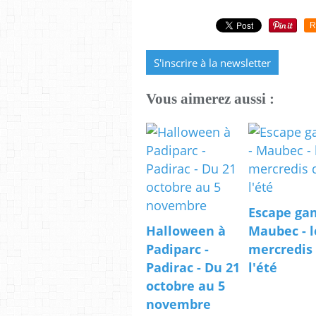
R
S'inscrire à la newsletter
Vous aimerez aussi :
Escape ga
Halloween à
Maubec - l
Padiparc -
mercredis
Padirac - Du 21
l'été
octobre au 5
novembre