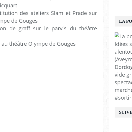
icquart
itution des ateliers Slam et Prade sur
lympe de Gouges
LA P
on de graff sur le parvis du théâtre
IM au théâtre Olympe de Gouges
Idées s
alento
(Aveyro
Dordogn
vide gr
spectac
marchés
#sortir
SUIV