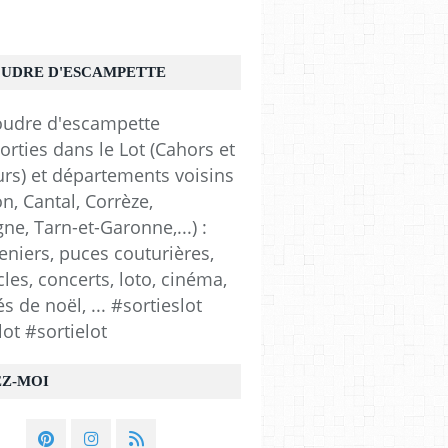
OUDRE D'ESCAMPETTE
orties dans le Lot (Cahors et
urs) et départements voisins
n, Cantal, Corrèze,
e, Tarn-et-Garonne,...) :
eniers, puces couturières,
les, concerts, loto, cinéma,
 de noël, ... #sortieslot
lot #sortielot
EZ-MOI