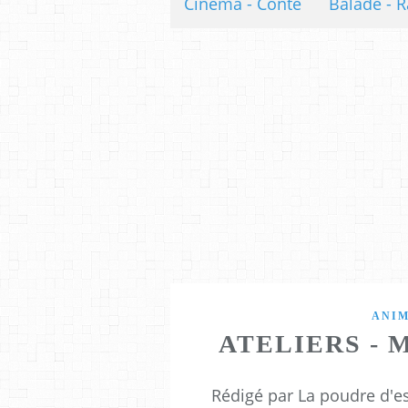
Cinéma - Conte
Balade - R
ANI
ATELIERS - 
Rédigé par La poudre d'e