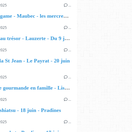
2025
…
Escape game - Maubec - les mercredis de l'été
2025
…
Chasse au trésor - Lauzerte - Du 9 juillet au 20 août
2025
…
la St Jean - Le Payrat - 20 juin
2025
…
Enquête gourmande en famille - Lissac et Mouret - 21 juin
2025
…
 shiatsu - 18 juin - Pradines
2025
…