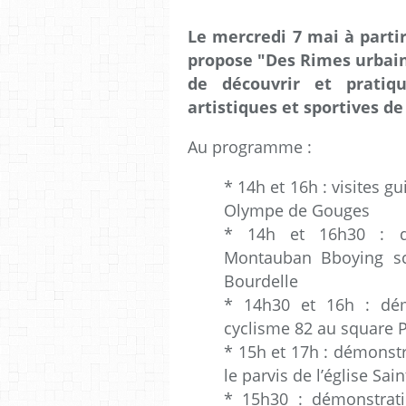
Le mercredi 7 mai à parti
propose "Des Rimes urbai
de découvrir et pratiq
artistiques et sportives de
Au programme :
* 14h et 16h : visites gu
Olympe de Gouges
* 14h et 16h30 : d
Montauban Bboying sc
Bourdelle
* 14h30 et 16h : dé
cyclisme 82 au square P
* 15h et 17h : démonstr
le parvis de l’église Sai
* 15h30 : démonstrat