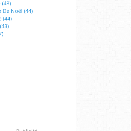
e
(48)
 De Noël
(44)
e
(44)
(43)
7)
Publicité