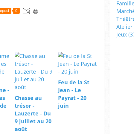
Famill
Marché
epost
0
Théâtr
Atelier
Jeux
(3
Feu de la St
me -
Jean - Le
es
Chasse au
Payrat - 20
 de
trésor -
juin
Lauzerte - Du
9 juillet au 20
août