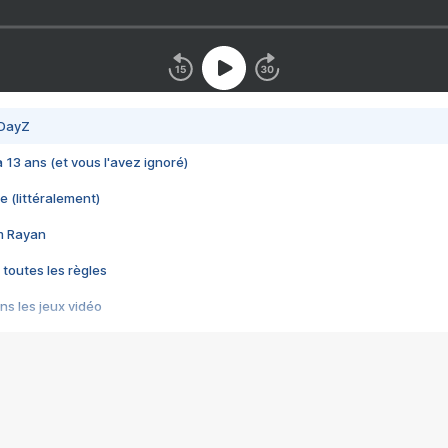
 DayZ
 a 13 ans (et vous l'avez ignoré)
e (littéralement)
im Rayan
 toutes les règles
s les jeux vidéo
us choquant de Rockstar ? - Le scandale BULLY
e plus moche de Steam
du RÊVE tourne au CAUCHEMAR