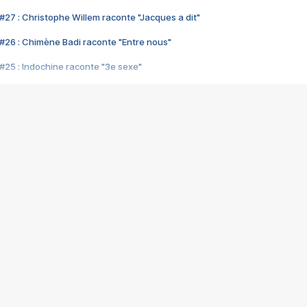
#27 : Christophe Willem raconte "Jacques a dit"
#26 : Chimène Badi raconte "Entre nous"
#25 : Indochine raconte "3e sexe"
#24 : Zaho raconte "C'est chelou"
#23 : Patrick Bruel raconte "Au café des délices"
#22 : Kyo raconte "Le chemin"
#21 : Nolwenn Leroy raconte "Cassé"
#20 : Patrick Hernandez raconte "Born to be alive"
#19 : Lorie raconte "Près de moi"
#18 : Michael Jones raconte "A nos actes manqués" (avec Jean-Jacque
#17 : Khaled raconte "Aïcha"
#16 : Corneille raconte "Parce qu'on vient de loin"