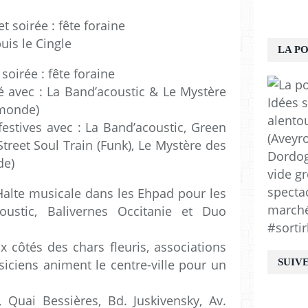
t soirée : fête foraine
uis le Cingle
LA P
soirée : fête foraine
 avec : La Band’acoustic & Le Mystère
Idées s
 monde)
alento
estives avec : La Band’acoustic, Green
(Aveyro
treet Soul Train (Funk), Le Mystère des
Dordogn
de)
vide gr
spectac
Halte musicale dans les Ehpad pour les
marchés
oustic, Balivernes Occitanie et Duo
#sortir
 côtés des chars fleuris, associations
iciens animent le centre-ville pour un
SUIV
 Quai Bessières, Bd. Juskivensky, Av.