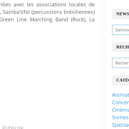
bes avec les associations locales de
 Samba’tifol (percussions brésiliennes)
NEWS
, Green Line Marching Band (Rock), La
RECH
CATÉ
Animat
Concer
Ciném
Sorties
Specta
Publicité