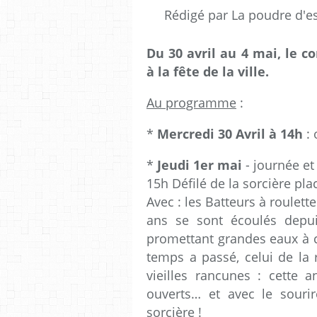
Rédigé par La poudre d'e
Du 30 avril au 4 mai, le c
à la fête de la ville.
Au programme
:
*
Mercredi 30 Avril à 14h
: 
*
Jeudi 1er mai
- journée et 
15h Défilé de la sorcière pl
Avec : les Batteurs à roulett
ans se sont écoulés depui
promettant grandes eaux à c
temps a passé, celui de la r
vieilles rancunes : cette a
ouverts… et avec le sourir
sorcière !