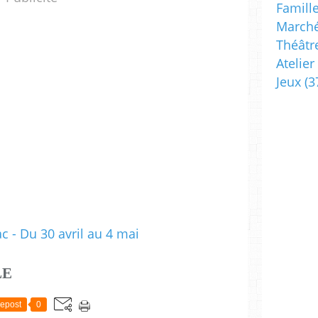
Famill
Marché
Théâtr
Atelier
Jeux
(3
LE
epost
0