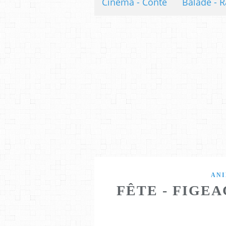
Cinéma - Conte
Balade - R
AN
FÊTE - FIGEAC