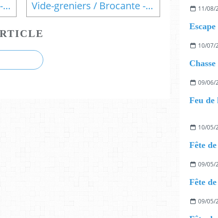
Atelier Manga - Pradines - 30 avril
Vide-greniers / Brocante - Lot - 1er mai
11/08/
RTICLE
10/07/
09/06/
Feu de 
10/05/
Fête de
09/05/
Fête de
09/05/