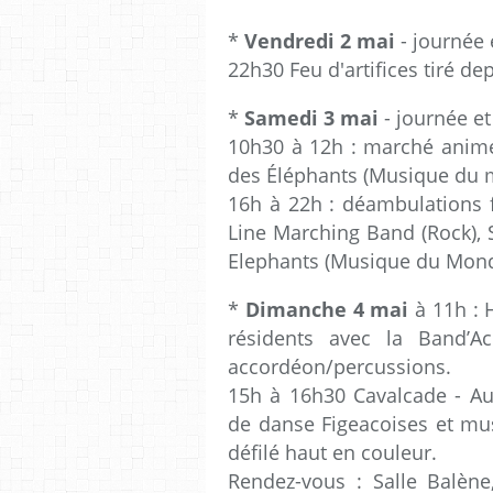
*
Vendredi 2 mai
-
journée e
22h30 Feu d'artifices tiré dep
*
Samedi 3 mai
- journée et 
10h30 à 12h : marché animé
des Éléphants (Musique du
16h à 22h : déambulations f
Line Marching Band (Rock), S
Elephants (Musique du Mon
*
Dimanche 4 mai
à 11h : 
résidents avec la Band’Ac
accordéon/percussions.
15h à 16h30 Cavalcade - Aux
de danse Figeacoises et mus
défilé haut en couleur.
Rendez-vous : Salle Balène,