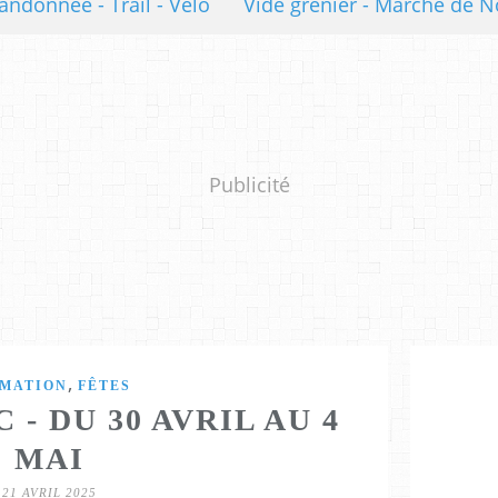
andonnée - Trail - Vélo
Vide grenier - Marché de N
Publicité
,
IMATION
FÊTES
 - DU 30 AVRIL AU 4
MAI
21 AVRIL 2025