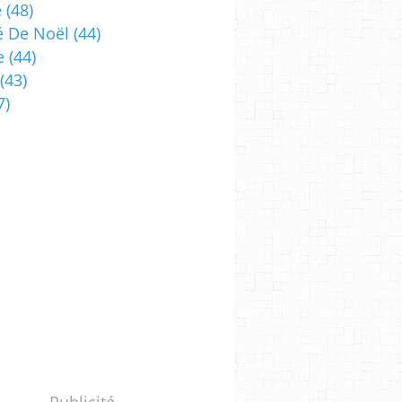
e
(48)
 De Noël
(44)
e
(44)
(43)
7)
Publicité