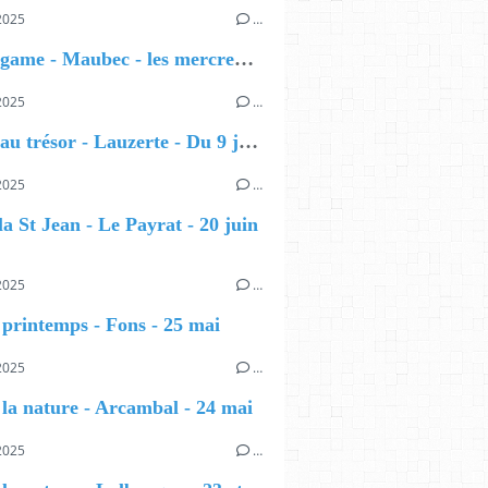
2025
…
Escape game - Maubec - les mercredis de l'été
2025
…
Chasse au trésor - Lauzerte - Du 9 juillet au 20 août
2025
…
la St Jean - Le Payrat - 20 juin
2025
…
 printemps - Fons - 25 mai
2025
…
 la nature - Arcambal - 24 mai
2025
…