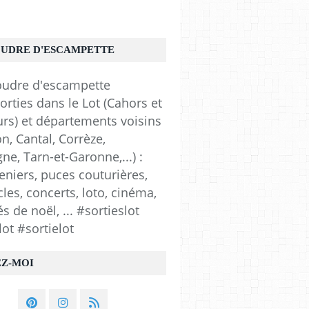
OUDRE D'ESCAMPETTE
orties dans le Lot (Cahors et
urs) et départements voisins
n, Cantal, Corrèze,
e, Tarn-et-Garonne,...) :
eniers, puces couturières,
les, concerts, loto, cinéma,
 de noël, ... #sortieslot
lot #sortielot
EZ-MOI