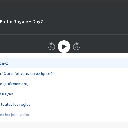
 Battle Royale - DayZ
 DayZ
 a 13 ans (et vous l'avez ignoré)
e (littéralement)
im Rayan
 toutes les règles
s les jeux vidéo
us choquant de Rockstar ? - Le scandale BULLY