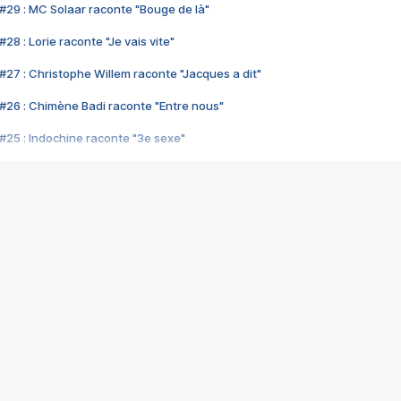
#29 : MC Solaar raconte "Bouge de là"
28 : Lorie raconte "Je vais vite"
#27 : Christophe Willem raconte "Jacques a dit"
#26 : Chimène Badi raconte "Entre nous"
#25 : Indochine raconte "3e sexe"
#24 : Zaho raconte "C'est chelou"
#23 : Patrick Bruel raconte "Au café des délices"
#22 : Kyo raconte "Le chemin"
#21 : Nolwenn Leroy raconte "Cassé"
#20 : Patrick Hernandez raconte "Born to be alive"
#19 : Lorie raconte "Près de moi"
#18 : Michael Jones raconte "A nos actes manqués" (avec Jean-Jacque
#17 : Khaled raconte "Aïcha"