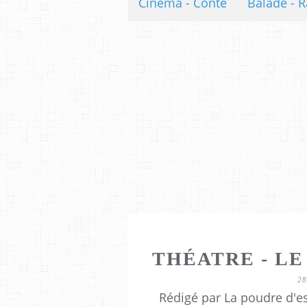
Cinéma - Conte
Balade - R
THÉATRE - LE
2
Rédigé par La poudre d'e