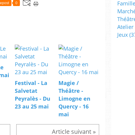
Famill
epost
0
Marché
Théâtr
Atelier
Jeux
(3
Le
 mai
Festival - La
Magie /
Salvetat
Théâtre -
Peyralès - Du
Limogne en
23 au 25 mai
Quercy - 16
mai