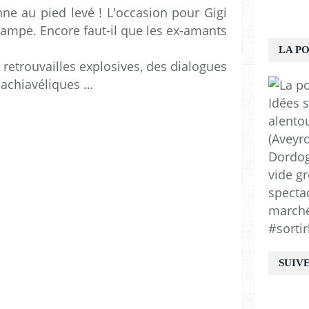
e au pied levé ! L'occasion pour Gigi
 rampe. Encore faut-il que les ex-amants
LA P
retrouvailles explosives, des dialogues
machiavéliques …
Idées s
alento
(Aveyro
Dordogn
vide gr
spectac
marchés
#sortir
SUIV