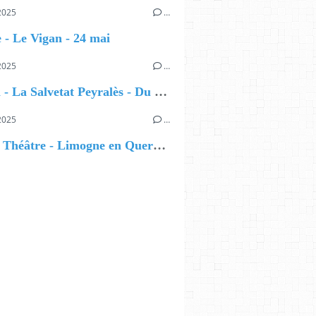
2025
…
 - Le Vigan - 24 mai
2025
…
Festival - La Salvetat Peyralès - Du 23 au 25 mai
2025
…
Magie / Théâtre - Limogne en Quercy - 16 mai