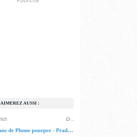
AIMEREZ AUSSI :
2025
…
Les 10 ans de Plume pourpre - Pradines - Du 27 au 31 mai