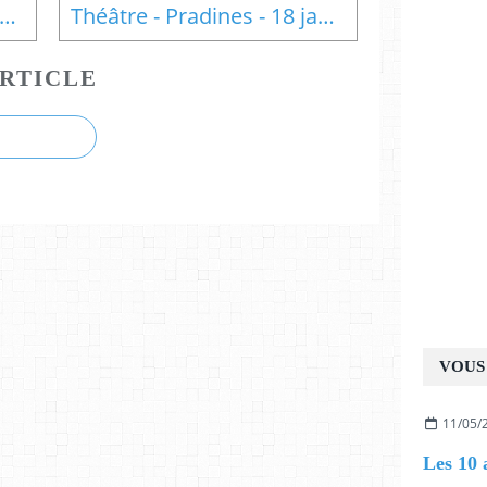
éâtre - Mayrinhac Lentour -18 janvier
Théâtre - Pradines - 18 janvier
RTICLE
VOUS 
11/05/