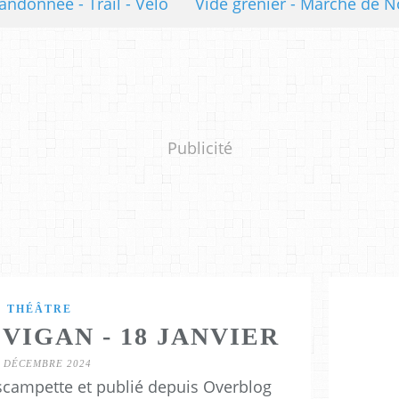
andonnée - Trail - Vélo
Vide grenier - Marché de N
Publicité
THÉÂTRE
 VIGAN - 18 JANVIER
8 DÉCEMBRE 2024
scampette et publié depuis Overblog