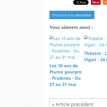
R
S'inscrire à la newsletter
Vous aimerez aussi :
Théatre - 
Vigan - 24
Les 10 ans de
Plume pourpre
- Pradines - Du
27 au 31 mai