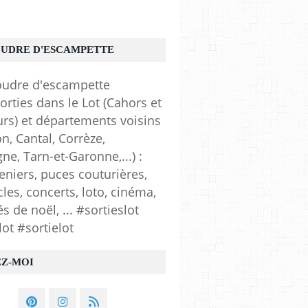
OUDRE D'ESCAMPETTE
orties dans le Lot (Cahors et
urs) et départements voisins
n, Cantal, Corrèze,
e, Tarn-et-Garonne,...) :
eniers, puces couturières,
les, concerts, loto, cinéma,
 de noël, ... #sortieslot
lot #sortielot
EZ-MOI