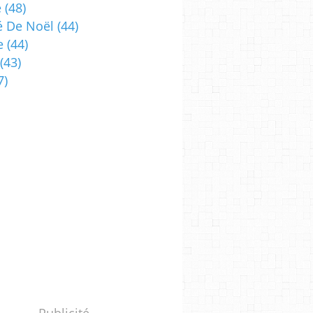
e
(48)
 De Noël
(44)
e
(44)
(43)
7)
Publicité