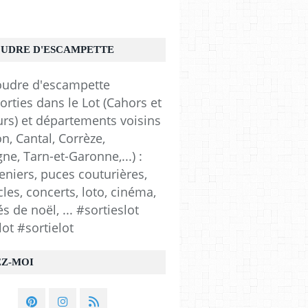
OUDRE D'ESCAMPETTE
orties dans le Lot (Cahors et
urs) et départements voisins
n, Cantal, Corrèze,
e, Tarn-et-Garonne,...) :
eniers, puces couturières,
les, concerts, loto, cinéma,
 de noël, ... #sortieslot
lot #sortielot
EZ-MOI