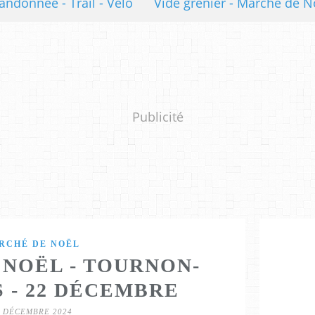
andonnée - Trail - Vélo
Vide grenier - Marché de N
Publicité
RCHÉ DE NOËL
NOËL - TOURNON-
 - 22 DÉCEMBRE
7 DÉCEMBRE 2024