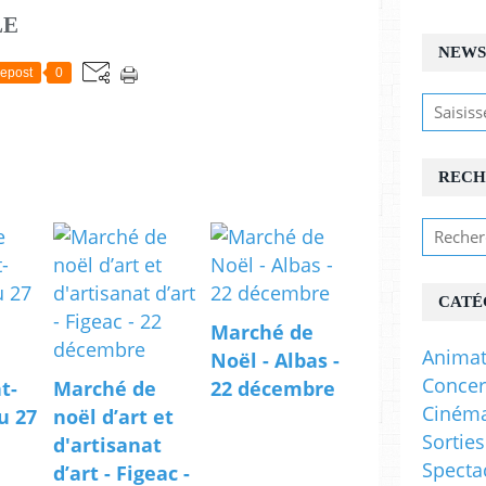
LE
NEWS
epost
0
RECH
CATÉ
Marché de
Animat
Noël - Albas -
Concer
t-
Marché de
22 décembre
Ciném
u 27
noël d’art et
Sorties
d'artisanat
Specta
d’art - Figeac -