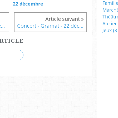
Famill
22 décembre
Marché
Théâtr
Atelier
Parade de Noël - Saint-Céré - 21 au 27 décembre
Concert - Gramat - 22 décembre
Jeux
(3
RTICLE