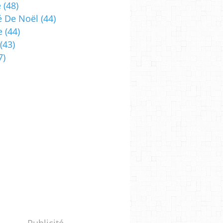
e
(48)
 De Noël
(44)
e
(44)
(43)
7)
Publicité