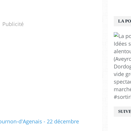
LA P
Publicité
Idées s
alento
(Aveyro
Dordogn
vide gr
spectac
marchés
#sortir
SUIV