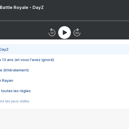
 Battle Royale - DayZ
 DayZ
 a 13 ans (et vous l'avez ignoré)
e (littéralement)
im Rayan
 toutes les règles
s les jeux vidéo
us choquant de Rockstar ? - Le scandale BULLY
e plus moche de Steam