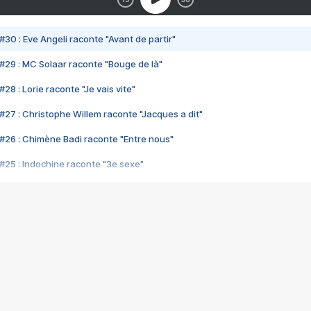
#30 : Eve Angeli raconte "Avant de partir"
#29 : MC Solaar raconte "Bouge de là"
28 : Lorie raconte "Je vais vite"
#27 : Christophe Willem raconte "Jacques a dit"
#26 : Chimène Badi raconte "Entre nous"
#25 : Indochine raconte "3e sexe"
#24 : Zaho raconte "C'est chelou"
#23 : Patrick Bruel raconte "Au café des délices"
#22 : Kyo raconte "Le chemin"
#21 : Nolwenn Leroy raconte "Cassé"
#20 : Patrick Hernandez raconte "Born to be alive"