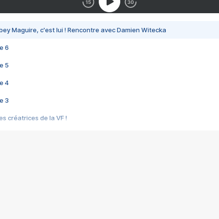
bey Maguire, c'est lui ! Rencontre avec Damien Witecka
e 6
e 5
e 4
e 3
s créatrices de la VF !
e 2
e 1
e Mektoub My Love arrive enfin ! Rencontre avec Shaïn Boumedine et Sal
i : après Toni en famille
elle réalise le bouleversant Dites lui que je l'aime